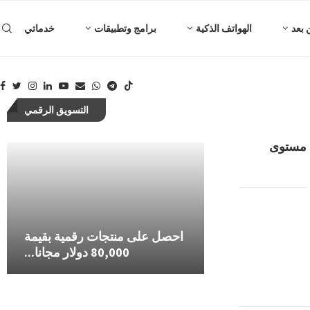
 بعد
الهواتف الذكية
برامج وتطبيقات
خدماتي
التسويق الرقمي
ى مستوى
بات هوية المعلن
طريقة اثبات هوية المعلن في
احصل على منتجات رقمية بقيمة
حل مشكلة اثبات هوية
منصة Google ads...
اعلانات جوجل...
80,000 دولار مجانا...
في اعلانات 