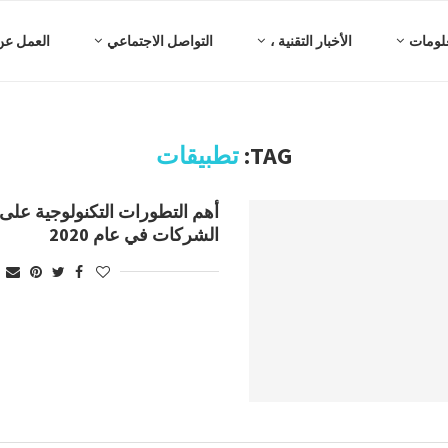
لومات
الأخبار التقنية ،
التواصل الاجتماعي
العمل عن
TAG:
تطبيقات
أهم التطورات التكنولوجية عل
الشركات في عام 2020
ملكية الحساب
طريقة اثبات هوية المعلن في
محمي: فكرة ريادية – حقق
حل مشكلة اث
.
لانات جوجل...
منصة Google ads...
أرباحاً تصل إلى...
في 