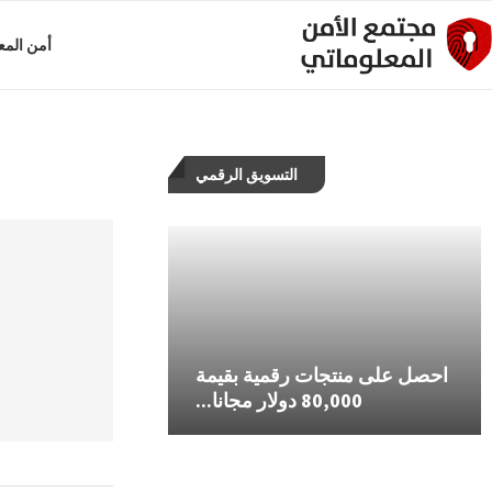
أمن المع
التسويق الرقمي
احصل على منتجات رقمية بقيمة
محمي: فكرة ريادية – حقق
حل مشكلة إثبات 
80,000 دولار مجانا...
أرباحاً تصل إلى..
في إع