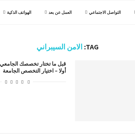
التواصل الاجتماعي
العمل عن بعد
الهواتف الذكية
TAG:
الامن السيبراني
قبل ما تختار تخصصك الجامعي
أولا – اختيار التخصص الجامعة
ملكية الحساب
طريقة اثبات هوية المعلن في
محمي: فكرة ريادية – حقق
حل مشكلة اث
.
لانات جوجل...
منصة Google ads...
أرباحاً تصل إلى...
في 