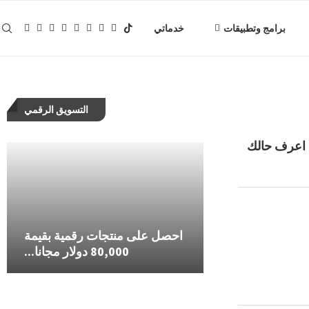
برامج وتطبيقات
خدماتي
التسويق الرقمي
 اعرف حالك
بات هوية المعلن
طريقة اثبات هوية المعلن في
احصل على منتجات رقمية بقيمة
حل مشكلة اثبات هوية
منصة Google ads...
اعلانات جوجل...
80,000 دولار مجانا...
في اعلانات 