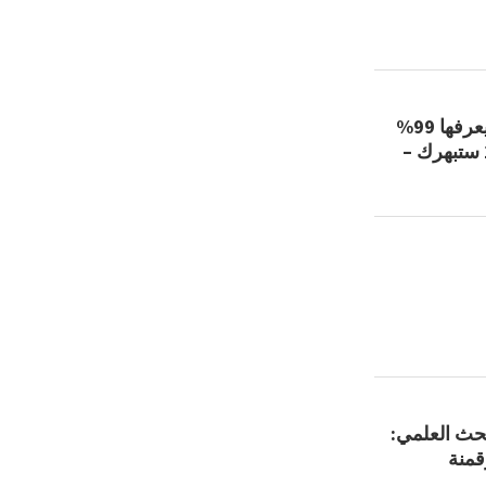
13 خدعة سرية في واتساب لا يعرفها 99%
من المستخدمين … رقم 9 و11 ستبهرك –
بحث العلمي:
قمنة