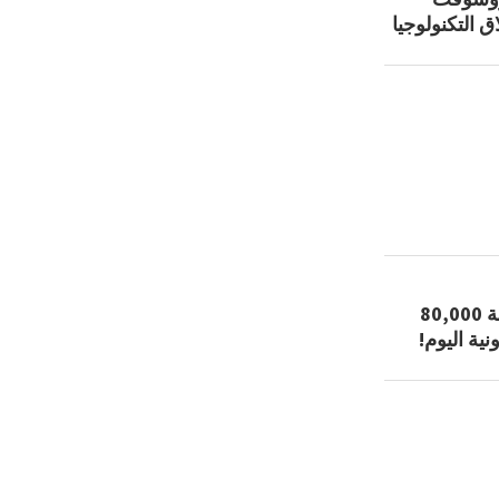
 التكنولوجيا
احصل على منتجات رقمية بقيمة 80,000
نية اليوم!