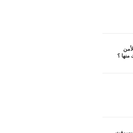
لأمن
منها ؟
روسوفت